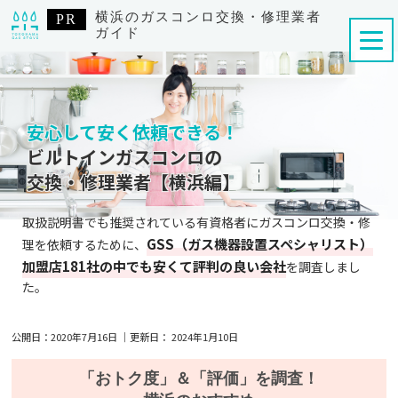
横浜のガスコンロ交換・修理業者
ガイド
安心して安く依頼できる！
ビルトインガスコンロの
交換・修理業者【横浜編】
取扱説明書でも推奨されている有資格者にガスコンロ交換・修
GSS（ガス機器設置スペシャリスト）
理を依頼するために、
加盟店181社の中でも安くて評判の良い会社
を調査しまし
た。
公開日：
2020年7月16日
｜更新日：
2024年1月10日
「おトク度」
＆
「評価」
を調査！