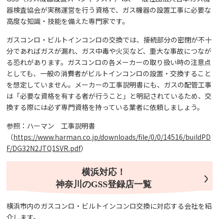
器検査協会が実務運営を行う資格で、ガス機器の設置工事に必要な
高度な知識・技能を備えた専門家です。
ガスコンロ・ビルトインコンロの交換では、接続部分の密閉が不十
分であればガスが漏れ、ガス中毒や火災など、重大な事故につなが
る恐れがあります。ガスコンロの各メーカーの取り扱い時の注意点
としても、一般の消費者がビルトインコンロの設置・交換すること
を想定していません。メーカーの工事説明書にも、ガスの配管工事
は「必要な資格を有する者が行うこと」と明記されているため、交
換する際には必ず専門資格を持っている業者に依頼しましょう。
参照：ハーマン 工事説明書
（
https://www.harman.co.jp/downloads/file/0/0/14516/buildPD
F/DG32N2JTQ1SVR.pdf
）
横浜対応！
神奈川のGSS登録店一覧
横浜市内のガスコンロ・ビルトインコンロ交換に対応する会社を紹
介します。