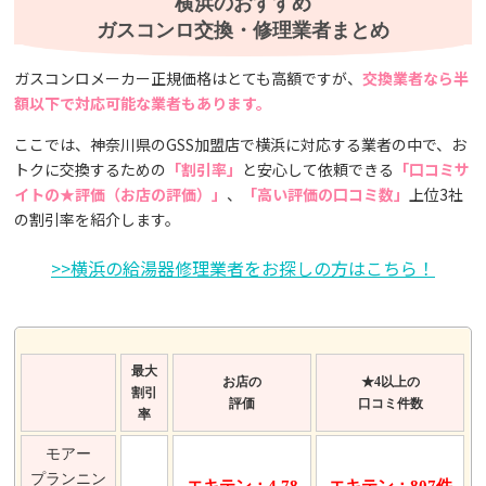
横浜のおすすめ
ガスコンロ交換・修理業者まとめ
ガスコンロメーカー正規価格はとても高額ですが、
交換業者なら半
額以下で対応可能な業者もあります。
ここでは、神奈川県のGSS加盟店で横浜に対応する業者の中で、お
トクに交換するための
「割引率」
と安心して依頼できる
「口コミサ
イトの★評価（お店の評価）」
、
「高い評価の口コミ数」
上位3社
の割引率を紹介します。
>>横浜の給湯器修理業者をお探しの方はこちら！
最大
お店の
★4以上の
割引
評価
口コミ件数
率
モアー
プランニン