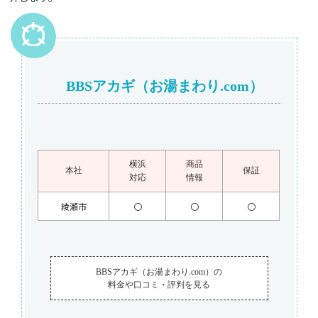
BBSアカギ（お湯まわり.com）
横浜
商品
本社
保証
対応
情報
綾瀬市
〇
〇
〇
BBSアカギ（お湯まわり.com）の
料金や口コミ・評判を見る