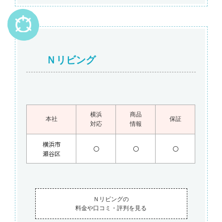
Ｎリビング
横浜
商品
本社
保証
対応
情報
横浜市
〇
〇
〇
瀬谷区
Ｎリビングの
料金や口コミ・評判を見る