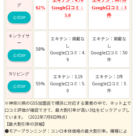
エキテン：4.78
エキテン：807件
グ
62%
Google口コミ：
Google口コミ：3
5.0
件
公式HP
キンライサ
エキテン：掲載な
エキテン：掲載な
ー
し
し
58%
Google口コミ：4.
Google口コミ：50
公式HP
9
件
Nリビング
エキテン：3.19
エキテン：1件
55%
Google口コミ：5.
Google口コミ：5
公式HP
0
件
※神奈川県のGSS加盟店で横浜に対応する業者の中で、ネット上で
口コミ評価が確認できて、最大割引率が高い3社をピックアップし
ています。（2022年7月8日時点）
【最大割引率の詳細】
●モアープランニング：コンロ本体価格の最大割引率。機種によ