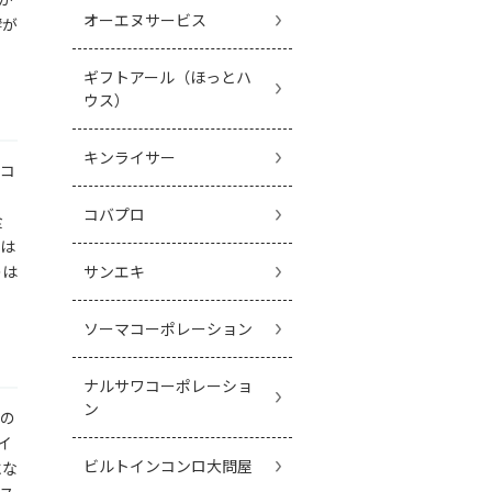
オーエヌサービス
響が
ギフトアール（ほっとハ
ウス）
キンライサー
ンコ
コバプロ
食
合は
のは
サンエキ
ソーマコーポレーション
ナルサワコーポレーショ
ン
その
イ
ビルトインコンロ大問屋
にな