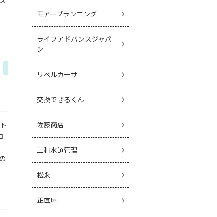
ス
モアープランニング
ライフアドバンスジャパ
ン
リベルカーサ
交換できるくん
佐藤商店
ルト
ロ
三和水道管理
の
松永
正直屋