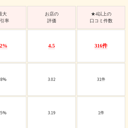
最大
お店の
★4以上の
引率
評価
口コミ件数
62%
4.5
316件
58%
3.02
31件
55%
3.19
1件